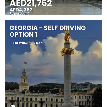
AED21,762
AED4,352
Pe persoană
Vedea
GEORGIA - SELF DRIVING
OPTION 1
3 DESTINAŢII
7 NOPȚI
Din