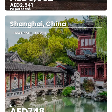
AED2,541
Pe persoană
Vedea
Shanghai, China
1 DESTINAŢII
5 NOPȚI
Din
AED748