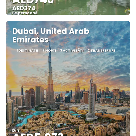
AED374
Pe persoană
Vedea
Dubai, United Arab
Emirates
1 DESTINAŢII
7 NOPȚI
3 ACTIVITĂȚI
2 TRANSFERURI
Din