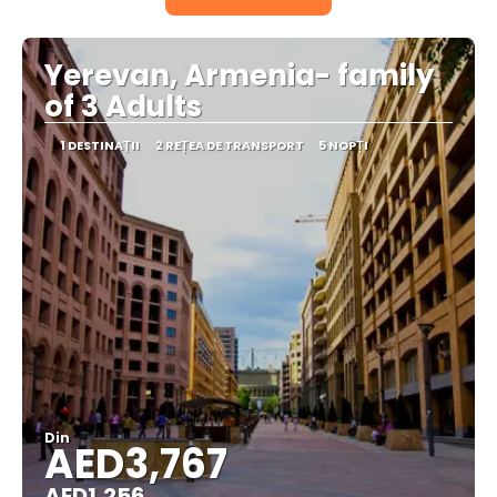
Yerevan, Armenia- family
of 3 Adults
1 DESTINAŢII
2 REȚEA DE TRANSPORT
5 NOPȚI
Din
AED3,767
AED1,256