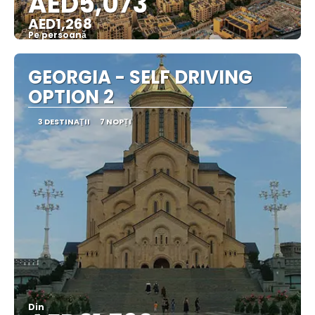
AED5,073
AED1,268
Pe persoană
Vedea
GEORGIA - SELF DRIVING
OPTION 2
3 DESTINAŢII
7 NOPȚI
Din