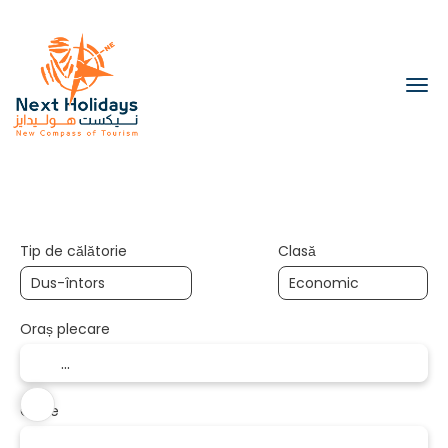
Transport
Cazare
Transport + C
+
Tip de călătorie
Clasă
Oraș plecare
Către