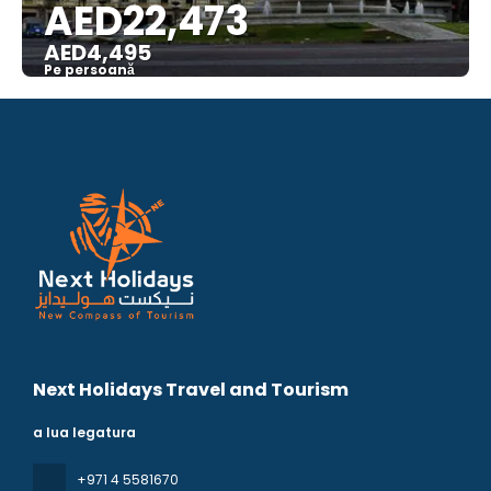
AED22,473
AED4,495
Pe persoană
Vedea
Next Holidays Travel and Tourism
a lua legatura
+971 4 5581670