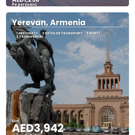
Pe persoană
Vedea
Yerevan, Armenia
1 DESTINAŢII
2 REȚEA DE TRANSPORT
3 NOPȚI
2 TRANSFERURI
Din
AED3,942