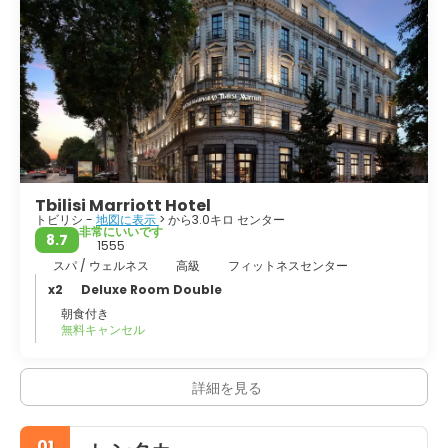
史博物館など、いくつかの博物館があるためです。山が大好きな
人にとっては、トビリシは丘陵地と同じくらい理想的な場所で
す。最もよく知られているものの1つはMtatsminda山です。気
球乗り、ハイキング、自転車ツアーなどのアウトドアアクティビ
ティを楽しめます。植物園のジョージア国立公園を訪れるのを忘
れないでください。散歩をリラックスするのに理想的です。子供
にも最適です、彼らは空中路面電車やMtatsminda遊園地、子供
たちが素晴らしい時間を過ごすことになる両方のテーマパークを
楽しむでしょう。トビリシも夜にはかなり活発です、いくつかの
推奨されるサイトは素晴らしい雰囲気やボトルショックのような
他があるパブナリです。全体的にとてもフレンドリーな町で、と
Tbilisi Marriott Hotel
ても素敵な雰囲気で家族連れの訪問に理想的で、忘れられない楽
トビリシ -
地図に表示
> から3.0キロ センター
しい休暇を過ごすことができます。
非常にいいです
8.7
1555
スパ / ウェルネス
高級
フィットネスセンター
x2
Deluxe Room Double
朝食付き
無料キャンセル
詳細を見る
01