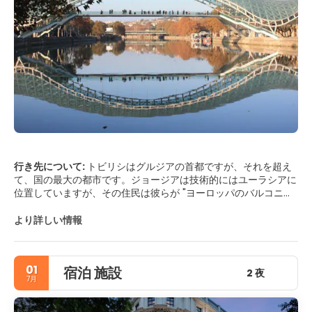
行き先について:
トビリシはグルジアの首都ですが、それを超え
て、国の最大の都市です。ジョージアは技術的にはユーラシアに
位置していますが、その住民は彼らが "ヨーロッパのバルコニ
ー"であると言うことを好む。トビリシは非常に親切な環境があ
る非常に居心地の良い都市です。市内には多くの観光地とやるべ
より詳しい情報
き様々な活動があります。この街の最も有名な観光名所のいくつ
かは、2004年に建てられた正統派の大聖堂であるSamebaの大
聖堂や、市内中心部に位置する美しいSquare of Libertyなどの
01
宿泊 施設
記念碑です。文化愛好家にとって、トビリシには素晴らしい都市
2 夜
7月
です。それは、全国各地にいくつかの重要な博物館がある国立博
物館、またはこの都市の歴史についてすべて学ぶことができる歴