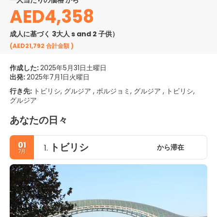
一人当たりの価格 から
AED4,358
成人に基づく 3大人 s and 2 子供）
(AED21,792
合計金額
)
作成した:
2025年5月31日土曜日
出発:
2025年7月1日火曜日
行き先:
トビリシ, グルジア , ボルジョミ, グルジア , トビリシ,
グルジア
あなたの日々
01
トビリシ
から滞在
1.
7月