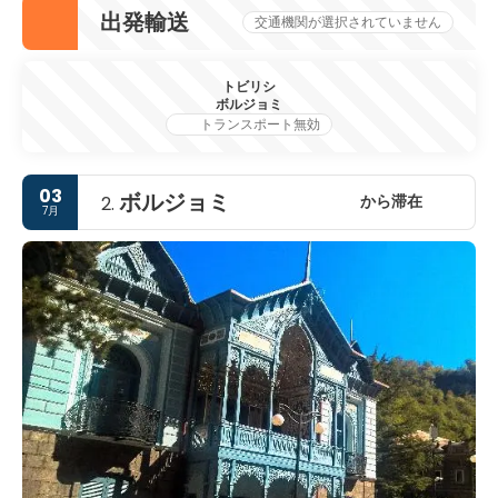
出発輸送
交通機関が選択されていません
トビリシ
ボルジョミ
トランスポート無効
03
ボルジョミ
から滞在
2.
7月