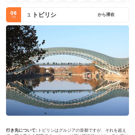
06
トビリシ
から滞在
3.
7月
行き先について:
トビリシはグルジアの首都ですが、それを超え