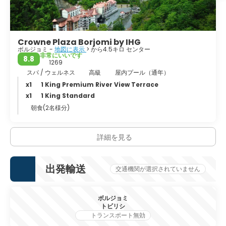
Crowne Plaza Borjomi by IHG
ボルジョミ -
地図に表示
> から4.5キロ センター
非常にいいです
8.8
1269
スパ / ウェルネス
高級
屋内プール（通年）
x1
1 King Premium River View Terrace
x1
1 King Standard
朝食(2名様分)
詳細を見る
出発輸送
交通機関が選択されていません
ボルジョミ
トビリシ
トランスポート無効