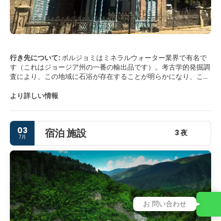
行き先について:
ボルジョミはミネラルウォーター業界で有名で
す（これはジョージア州の一番の輸出品です）。考古学的発掘調
査により、この地域に石浴が存在することが明らかになり、これ
らのミネラルウォーターが何千年もの間人々によって利用されて
きたことが証明されています。この地域の鉱泉の回復力と回復力
より詳しい情報
が想定されているため、健康上の問題を抱えている人々にとって
はよく知られている場所です。ボルジョミはまた、コーカサスで
最も広範な生態学をテーマにした遊園地があります。
03
宿泊 施設
3 夜
7月
お 問い合わせ