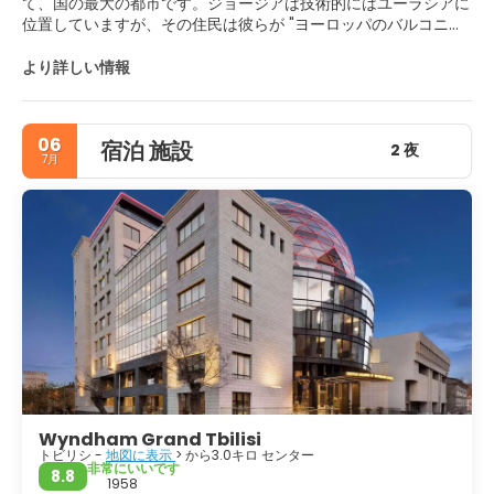
て、国の最大の都市です。ジョージアは技術的にはユーラシアに
位置していますが、その住民は彼らが "ヨーロッパのバルコニ
ー"であると言うことを好む。トビリシは非常に親切な環境があ
る非常に居心地の良い都市です。市内には多くの観光地とやるべ
より詳しい情報
き様々な活動があります。この街の最も有名な観光名所のいくつ
かは、2004年に建てられた正統派の大聖堂であるSamebaの大
聖堂や、市内中心部に位置する美しいSquare of Libertyなどの
06
宿泊 施設
記念碑です。文化愛好家にとって、トビリシには素晴らしい都市
2 夜
7月
です。それは、全国各地にいくつかの重要な博物館がある国立博
物館、またはこの都市の歴史についてすべて学ぶことができる歴
史博物館など、いくつかの博物館があるためです。山が大好きな
人にとっては、トビリシは丘陵地と同じくらい理想的な場所で
す。最もよく知られているものの1つはMtatsminda山です。気
球乗り、ハイキング、自転車ツアーなどのアウトドアアクティビ
ティを楽しめます。植物園のジョージア国立公園を訪れるのを忘
れないでください。散歩をリラックスするのに理想的です。子供
にも最適です、彼らは空中路面電車やMtatsminda遊園地、子供
たちが素晴らしい時間を過ごすことになる両方のテーマパークを
楽しむでしょう。トビリシも夜にはかなり活発です、いくつかの
推奨されるサイトは素晴らしい雰囲気やボトルショックのような
他があるパブナリです。全体的にとてもフレンドリーな町で、と
Wyndham Grand Tbilisi
ても素敵な雰囲気で家族連れの訪問に理想的で、忘れられない楽
トビリシ -
地図に表示
> から3.0キロ センター
しい休暇を過ごすことができます。
非常にいいです
8.8
1958