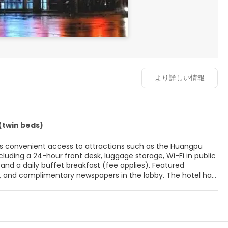
より詳しい情報
(twin beds)
ers convenient access to attractions such as the Huangpu
luding a 24-hour front desk, luggage storage, Wi-Fi in public
 and a daily buffet breakfast (fee applies). Featured
r, and complimentary newspapers in the lobby. The hotel has
hone, complimentary wired and wireless internet access, a
ppers. Services like airport transportation, taxi and car hire
aundry service. Free self-parking is available. The hotel is a