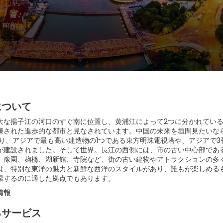
について
大な揚子江の河口のすぐ南に位置し、黄浦江によって2つに分かれている
練された進歩的な都市と見なされています。中国の未来を垣間見たいな
あり、アジアで最も高い建造物の1つである東方明珠電視塔や、アジアで
が建設されました。そして世界。長江の西側には、市の古い中心部である浦
、豫園、麹橋、湖新館、寺院など、街の古い建物やアトラクションの多
は、特別な東洋の魅力と新鮮な西洋のスタイルがあり、誰もが楽しめる
索するのに適した拠点でもあります。
情報
るサービス