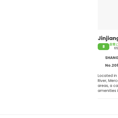
Jinjian
非常
8
6
SHANG
No.20
Located in
River, Mer
areas, a ca
amenities 
202 guestr
safe, and a
can be arra
smoke-free