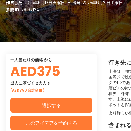
作成した:
2025年6月17日火曜日
-
出発:
2025年6月21日土曜日
参照 ID:
29197124
一人当たりの価格 から
行き先
AED375
上海は、強
国際的で洗
クの1つで
成人に基づく 2大人 s
層ビルの街
(AED750
合計金額
)
租界、外灘
す。上海に
ポットを探
選択する
より詳しい
このアイデアを予約する
含まれ