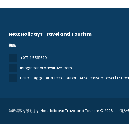
Next Holidays Travel and Tourism
接触
+971 4 5581670
info@nextholidaystravel.com
Deira - Riggat Al Buteen - Dubai - Al Salemiyah Tower | 12 Floor 
無断転載を禁じます Next Holidays Travel and Tourism © 2026
個人