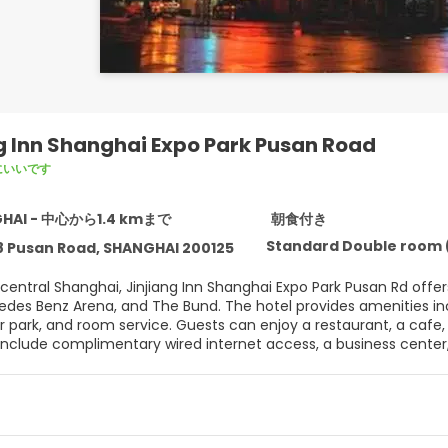
g Inn Shanghai Expo Park Pusan Road
にいいです
5
HAI - 中心から1.4 kmまで
朝食付き
Standard Double room 
8 Pusan Road, SHANGHAI 200125
 central Shanghai, Jinjiang Inn Shanghai Expo Park Pusan Rd off
cedes Benz Arena, and The Bund. The hotel provides amenities inc
r park, and room service. Guests can enjoy a restaurant, a cafe,
include complimentary wired internet access, a business cente
ooms featuring air conditioning, a desk, an alarm clock, a telep
 private bathroom with a shower, complimentary toiletries, and sli
nged. The hotel also offers concierge service, dry cleaning, and l
 property with designated smoking areas.