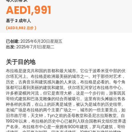
每人价格 从
AED1,991
基于 2 成年人
(AED3,982
总价
)
已创建:
2025年6月20日星期五
出发:
2025年7月1日星期二
关于目的地
布拉格是捷克共和国的首都和最大城市。它位于波希米亚中部的伏
尔塔瓦河上。布拉格是欧洲最美丽的城市之一。对于那些对艺术，
历史，古典音乐和建筑感兴趣的人来说，布拉格是必看的。每个角
落都可以看到美丽的建筑和建筑。伏尔塔瓦河穿过布拉格市中心。
许多桥梁横跨河流，但它是查理大桥，这是一个步行街，游客因其
哥特式建筑和巴洛克雕像的结合而被吸引。这里有街头摊贩出售各
种各样的东西，在山上的距离是城堡，被认为是城市的历史纽带。
老城广场是布拉格的两个主要广场之一，城市的一些主要景点，如
旧市政厅塔，天文钟，Tyn之前的圣母教堂和圣尼古拉斯教堂。自
1992年以来，布拉格的历史中心已被列入联合国教科文组织世界遗
产名录。布拉格市中心是一座拥有900年建筑，罗马式建筑，哥特