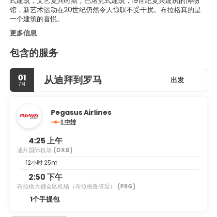
式建筑，文艺复兴时期，巴洛克式建筑，19世纪复兴建筑的博物
馆，新艺术运动在20世纪仍然令人惊叹不受干扰。布拉格真的是
一个建筑的喜悦。
更多信息
包含的服务
01
从迪拜到罗马
出发
7月
Pegasus Airlines
1 中转
4:25 上午
迪拜国际机场
(DXB)
12小时 25m
2:50 下午
布拉格大都会区机场（布拉格鲁济涅）
(PRG)
1个手提包