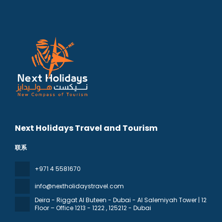
Next Holidays Travel and Tourism
联系
+971 4 5581670
info@nextholidaystravel.com
Deira - Riggat Al Buteen - Dubai - Al Salemiyah Tower | 12
Floor – Office 1213 - 1222
, 125212 - Dubai