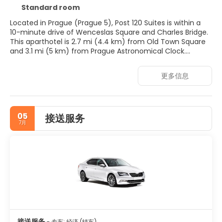
Standard room
Located in Prague (Prague 5), Post 120 Suites is within a
10-minute drive of Wenceslas Square and Charles Bridge.
This aparthotel is 2.7 mi (4.4 km) from Old Town Square
and 3.1 mi (5 km) from Prague Astronomical Clock.
Make use of convenient amenities, which include
更多信息
complimentary wireless internet access and concierge
services.
Make yourself at home in one of the 117 guestrooms,
05
接送服务
featuring kitchenettes. 55-inch LCD televisions with digital
7月
programming provide entertainment, while
complimentary wireless internet access keeps you
connected. Conveniences include refrigerators, and
housekeeping is provided on request.
Featured amenities include multilingual staff and luggage
storage. Self parking (subject to charges) is available
onsite.
接送服务
- 专车: 经济 (轿车)